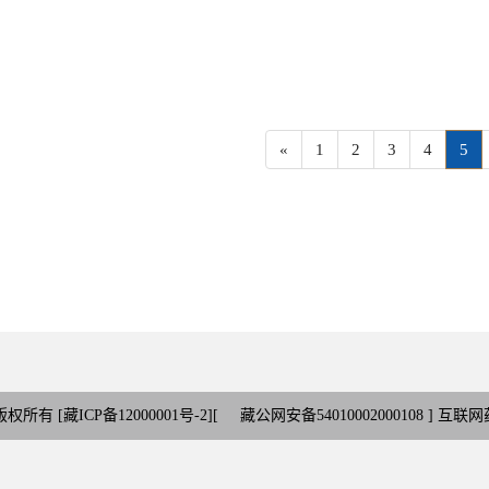
(cu
«
1
2
3
4
5
版权所有 [
藏ICP备12000001号-2
][
藏公网安备54010002000108
] 互联网