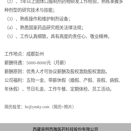
（
2
）、
3
年以上固体口服制剂药物研发工作经验，熟练掌握多
种剂型的研究技术与技能；
（
3
）、熟练操作和维护制剂设备；
（
4
）、熟悉国家药品研究相关法律法规；
（
5
）、工作认真细致，具有高度的责任心、敬业精神。
工作地点：成都彭州
薪酬待遇：
5000-8000
元（月薪）
薪酬原则：优秀人才可协议薪酬及股权激励股权激励。
公司福利：五险一金、带薪休假（婚假、产假、丧假、病假、
年休假）、节日礼金、工作午餐、定期体检、员工活动。
简历投至：
hr@ymky.com
（简历
+
照片）
西藏易明西雅医药科技股份有限公司