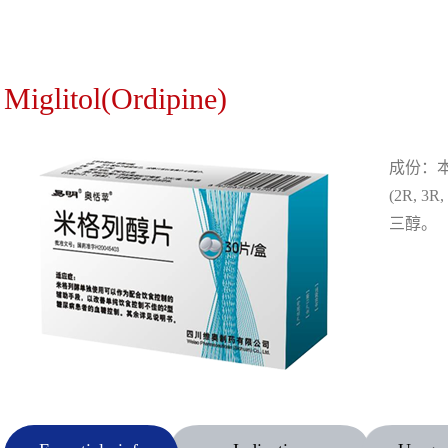
Miglitol(Ordipine)
成份：
(2R, 3R
三醇。