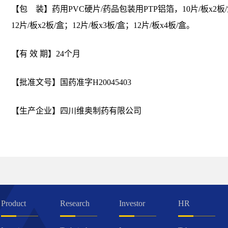
【包 装】药用PVC硬片/药品包装用PTP铝箔，10片/板x2板/盒
12片/板x2板/盒；12片/板x3板/盒；12片/板x4板/盒。
【有 效 期】24个月
【批准文号】国药准字H20045403
【生产企业】四川维奥制药有限公司
Product
Research
Investor
HR