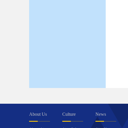
About Us
Culture
News