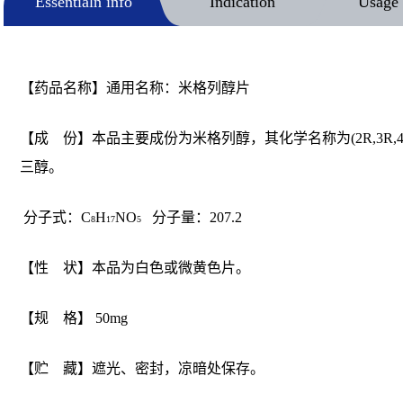
Essentialn info
Indication
Usage 
【药品名称】通用名称：米格列醇片
【成 份】本品主要成份为米格列醇，其化学名称为(2R,3R,4R,5S)-
三醇。
分子式：C
H
NO
分子量：207.2
8
17
5
【性 状】本品为白色或微黄色片。
【规 格】 50mg
【贮 藏】遮光、密封，凉暗处保存。