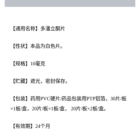
【通用名称】多潘立酮片
【性状】本品为白色片。
【规格】10毫克
【贮藏】遮光，密封保存。
【包装】药用PVC硬片/药品包装用PTP铝箔，30片/板
×1板/盒，20片/板×1板/盒， 20片/板×2板/盒。
【有效期】24个月